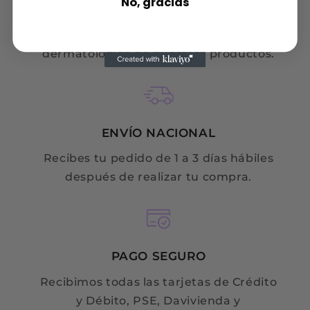
No, gracias
LÍNEA COMPROBADA
Contamos con calidad y comprobación
dermatológica de nuestros productos.
ENVÍO NACIONAL
Recibes tu pedido de 1 a 3 días hábiles
después de realizar tu compra.
PAGO SEGURO
Recibimos todas las tarjetas de Crédito
y Débito, PSE, Davivienda y