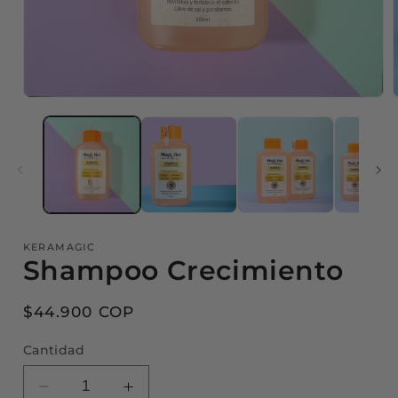
Abrir
A
elemento
multimedia
1
en
una
ventana
modal
KERAMAGIC
Shampoo Crecimiento
Precio
$44.900 COP
habitual
Cantidad
Reducir
Aumentar