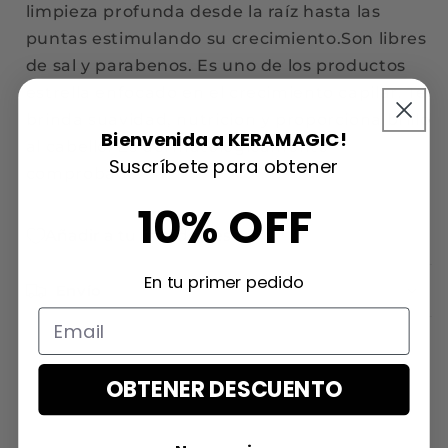
limpieza profunda desde la raíz hasta las
puntas estimulando su crecimiento.Son libres
de sal y parabenos. Es uno de los productos
estrella enfocado en el crecimiento capilar. Te
brinda suavidad, nutricion y proporciona brillo
Bienvenida a KERAMAGIC!
al cabello. Es dermatologicamente
Suscríbete para obtener
comprobado.
10% OFF
Añadir a tu lista de deseos
En tu primer pedido
Envío
OBTENER DESCUENTO