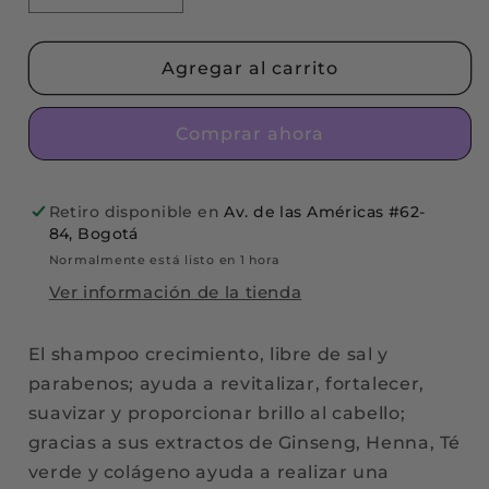
cantidad
cantidad
para
para
Shampoo
Shampoo
Agregar al carrito
Crecimiento
Crecimiento
Comprar ahora
Retiro disponible en
Av. de las Américas #62-
84, Bogotá
Normalmente está listo en 1 hora
Ver información de la tienda
El shampoo crecimiento, libre de sal y
parabenos; ayuda a revitalizar, fortalecer,
suavizar y proporcionar brillo al cabello;
gracias a sus extractos de Ginseng, Henna, Té
verde y colágeno ayuda a realizar una