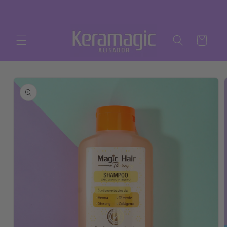
Ir
directamente
al contenido
Carrito
Ir
directamente
a la
información
del producto